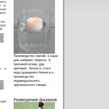
анта
p in
ьным
вого
тах.
трах
й.
Производство свечей, в наши
дни набирает обороты. А
причиной всему, два
критерия. Легкость этого
ия и
вида домашнего бизнеса и
производство
индивидуального,
оригинального товара. . .
Разведение фазанов
кции