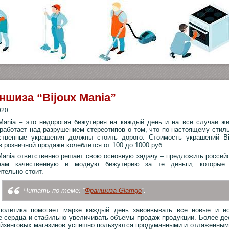
ншиза “Bijoux Mania”
020
 Mania – это недорогая бижутерия на каждый день и на все случаи жи
работает над разрушением стереотипов о том, что по-настоящему стил
ственные украшения должны стоить дорого. Стоимость украшений Bi
в розничной продаже колеблется от 100 до 1000 руб.
 Mania ответственно решает свою основную задачу – предложить россий
нам качественную и модную бижутерию за те деньги, которые
тельно стоит.
Читать по теме: “
Франшиза Glamgo
”.
политика помогает марке каждый день завоевывать все новые и н
е сердца и стабильно увеличивать объемы продаж продукции. Более де
йзинговых магазинов успешно пользуются продуманными и отлаженным