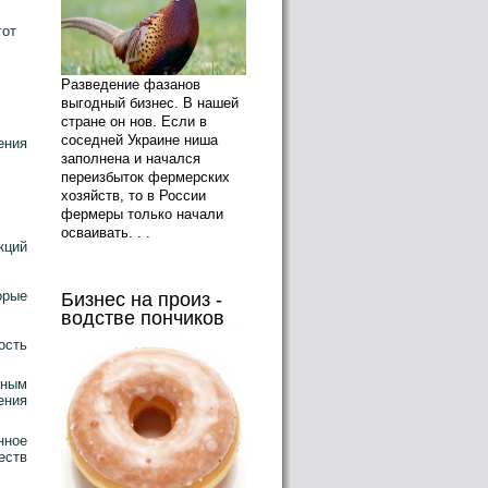
гот
Разведение фазанов
выгодный бизнес. В нашей
стране он нов. Если в
соседней Украине ниша
ения
заполнена и начался
переизбыток фермерских
хозяйств, то в России
фермеры только начали
осваивать. . .
кций
орые
Бизнес на произ -
водстве пончиков
ость
дным
ения
нное
ств