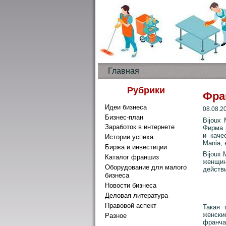
Главная
Рубрики
Фра
Идеи бизнеса
08.08.2
Бизнес-план
Bijoux
Заработок в интернете
Фирма 
и каче
Истории успеха
Mania, 
Биржа и инвестиции
Bijoux
Каталог франшиз
женщи
Оборудование для малого
действи
бизнеса
Новости бизнеса
Деловая литература
Правовой аспект
Такая 
женски
Разное
франча