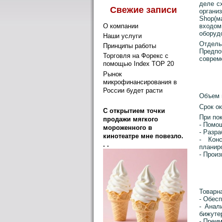
деле с
Свежие записи
органи
Shop(м
входом
О компании
оборуд
Наши услуги
Отделы
Принципы работы
Предп
Торговля на Форекс с
совреме
помощью Index TOP 20
Рынок
микрофинансирования в
России будет расти
Объем 
Срок о
C открытием точки
При по
продажи мягкого
- Помо
мороженного в
- Разр
кинотеатре мне повезло.
- Кон
. .
планир
- Прои
Товарн
- Обес
- Анал
бижуте
- Преи