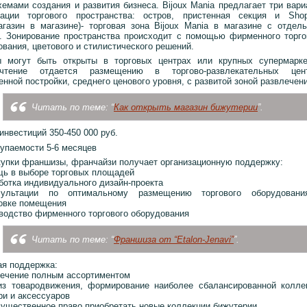
хемами создания и развития бизнеса. Bijoux Mania предлагает три вари
зации торгового пространства: остров, пристенная секция и Sho
агазин в магазине)- торговая зона Bijoux Mania в магазине с отдел
. Зонирование пространства происходит с помощью фирменного торго
ования, цветового и стилистического решений.
 могут быть открыты в торговых центрах или крупных супермарке
очтение отдается размещению в торгово-развлекательных цен
нной постройки, среднего ценового уровня, с развитой зоной развлечени
Читать по теме: “
Как открыть магазин бижутерии
”.
инвестиций 350-450 000 руб.
купаемости 5-6 месяцев
купки франшизы, франчайзи получает организационную поддержку:
щь в выборе торговых площадей
аботка индивидуального дизайн-проекта
сультации по оптимальному размещению торгового оборудован
овке помещения
зводство фирменного торгового оборудования
Читать по теме: “
Франшиза от “Etalon-Jenavi”
”.
ая поддержка:
печение полным ассортиментом
из товародвижения, формирование наиболее сбалансированной колле
ри и аксессуаров
мущественное право приобретать новые коллекции бижутерии