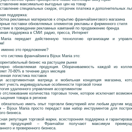
оставление максимально выгодных цен на товар
оставление специальных скидок, отсрочек платежа и дополнительных ль
ная поддержка:
аботка рекламных материалов к открытию франчайзингового магазина
лярные поставки обновляемых элементов рекламы и фирменного стиля
йствие в проведении рекламных кампаний по продвижению бренда
амная поддержка в СМИ: радио, пресса, Интернет
 Mania передает действенную технологию организации и управл
ом!
 именно это предложение?
что система франчайзинга Bijoux Mania это:
корентабельный бизнес на растущем рынке
лярно обновляемая продукция. Оборачиваемость каждой из колле
ляет 70-80% в течение двух месяцев
женная логистика поставок
ая ассортиментная матрица и мобильная концепция магазина, кот
яют учесть индивидуальные особенности торговой точки
ология удаленного управления ассортиментом
ое отслеживание количества торговых точек, которое исключает возможн
сыщения товара в регионе
 обязательно иметь опыт торговли бижутерией или любым другим мо
м – Bijoux Mania просто передаст вам набор инструментов для постро
ого бизнеса.
сная репутация торговой марки, всесторонняя поддержка и гарантирова
ение продукцией – Франчайзи получают максимум преимуще
анного и проверенного бизнеса.