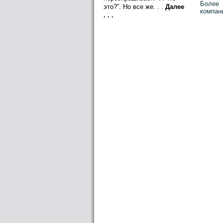
Более 
это?”. Но все же. . .
Далее
компани
. . .