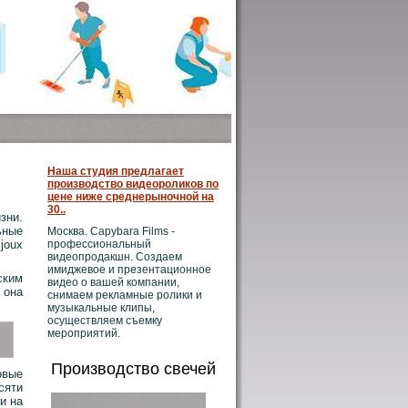
Наша студия предлагает
производство видеороликов по
цене ниже среднерыночной на
30..
зни.
ьные
Москва. Capybara Films -
профессиональный
joux
видеопродакшн. Создаем
имиджевое и презентационное
ским
видео о вашей компании,
 она
снимаем рекламные ролики и
музыкальные клипы,
осуществляем съемку
мероприятий.
Производство свечей
овые
сяти
и на