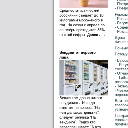
- Пред
- Пред
Среднестатистический
Реклам
россиянин съедает до 10
- Разр
килограмм мороженого в
- Регу
год. На сезон с апреля по
- Соде
сентябрь приходится 85%
- Рекл
от этой цифры.
Далее . . .
Bijoux
бизнес
Почему
Вендинг от первого
Потому 
лица.
- Высо
- Регу
состав
- Отла
- Гибк
позвол
- Техн
- Четк
перена
Вендингом давно никого
Вам не
не удивишь. И когда
товаро
ответом не вопрос: “На
успешн
чем делаешь деньги?”,
Прекра
следует реплика “На
снабж
вендинге”. Редко кто
продум
переспрашивает: “А что