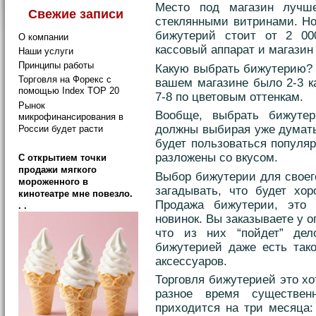
Место под магазин лучш
Свежие записи
стеклянными витринами. Но
бижутерий стоит от 2 00
О компании
кассовый аппарат и магазин 
Наши услуги
Принципы работы
Какую выбрать бижутерию? 
Торговля на Форекс с
вашем магазине было 2-3 к
помощью Index TOP 20
7-8 по цветовым оттенкам.
Рынок
Вообще, выбрать бижутер
микрофинансирования в
должны выбирая уже думать
России будет расти
будет пользоваться популя
разложены со вкусом.
C открытием точки
продажи мягкого
Выбор бижутерии для своего
мороженного в
загадывать, что будет хор
кинотеатре мне повезло.
Продажа бижутерии, это 
. .
новинок. Вы заказываете у о
что из них “пойдет” дел
бижутерией даже есть тако
аксессуаров.
Торговля бижутерией это хо
разное время существен
приходится на три месяца: