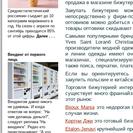
продажа в магазине бижутер
Закупать бижутерию мо
Среднестатистический
непосредственно у фирм-по
россиянин съедает до 10
килограмм мороженого в
оптовиков можно добиться 
год. На сезон с апреля по
товары оптовики скидывают
сентябрь приходится 85%
Самыми популярными бренд
от этой цифры.
Далее . . .
Yves Saint Loranб Christi
производители модной одеж
и линии одежды имеют оче
Вендинг от первого
магазинах, специализиру
лица.
также пояса, перчатки, платк
Если вы ориентируетесь
закупить польские и китайск
Торговля бижутерией инте
существует много франчайз
этот рынок:
Вендингом давно никого
Bijoux Mania
это недорогая 
не удивишь. И когда
ответом не вопрос: “На
случаи жизни.
чем делаешь деньги?”,
Кортни Джи
это готовый биз
следует реплика “На
вендинге”. Редко кто
Etalon-Jenavi
крупнейший пр
переспрашивает: “А что