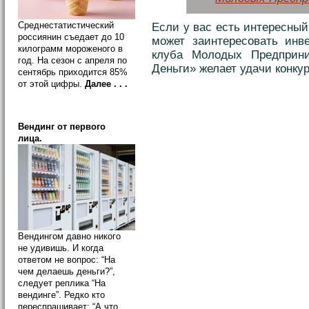
Среднестатистический
Если у вас есть интересный
россиянин съедает до 10
может заинтересовать инве
килограмм мороженого в
клуба Молодых Предприни
год. На сезон с апреля по
Деньги» желает удачи конку
сентябрь приходится 85%
от этой цифры.
Далее . . .
Вендинг от первого
лица.
Вендингом давно никого
не удивишь. И когда
ответом не вопрос: “На
чем делаешь деньги?”,
следует реплика “На
вендинге”. Редко кто
переспрашивает: “А что