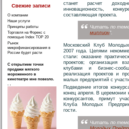
станет расчет доходно
Свежие записи
инновационность, конку
составляющая проекта.
О компании
Наши услуги
Читать по теме:
Принципы работы
миллион
”.
Торговля на Форекс с
помощью Index TOP 20
Рынок
Московский Клуб Молодых
микрофинансирования в
2007 года. Целями некомме
России будет расти
стали: оказание практиче
проектов; организация в
C открытием точки
клубами и бизнес-сооб
продажи мягкого
реализация проектов и пр
мороженного в
малых предприятий с участ
кинотеатре мне повезло.
. .
Подведение итогов конкурс
конец апреля. В церемонии
конкурсантов, примут уч
Клуба Молодых Предприн
гости.
Читать по теме:
Молодых Предпр