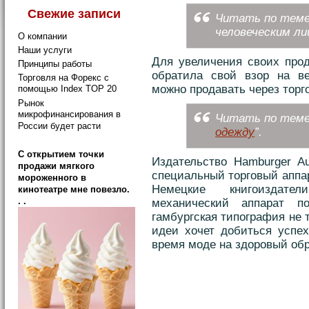
Свежие записи
Читать по теме
человеческим ли
О компании
Наши услуги
Для увеличения своих прод
Принципы работы
обратила свой взор на в
Торговля на Форекс с
можно продавать через торго
помощью Index TOP 20
Рынок
микрофинансирования в
Читать по теме:
России будет расти
одежду
”.
C открытием точки
Издательство Hamburger Au
продажи мягкого
специальный торговый аппар
мороженного в
Немецкие книгоиздател
кинотеатре мне повезло.
. .
механический аппарат п
гамбургская типография не 
идеи хочет добиться успех
время моде на здоровый обра