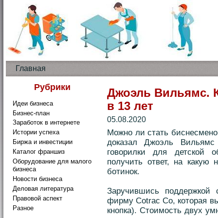
Главная
Рубрики
Джоэль Вильямс. 
Идеи бизнеса
в 13 лет
Бизнес-план
05.08.2020
Заработок в интернете
Можно ли стать биснесмено
Истории успеха
доказал Джоэль Вильямс
Биржа и инвестиции
говорилки для детской 
Каталог франшиз
получить ответ, на какую 
Оборудование для малого
бизнеса
ботинок.
Новости бизнеса
Деловая литература
Заручившись поддержкой 
Правовой аспект
фирму Cotrac Co, которая в
Разное
кнопка). Стоимость двух ум