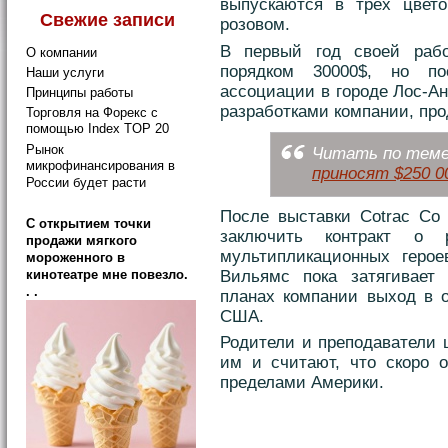
выпускаются в трех цвето
Свежие записи
розовом.
В первый год своей раб
О компании
порядком 30000$, но п
Наши услуги
ассоциации в городе Лос-Ан
Принципы работы
разработками компании, про
Торговля на Форекс с
помощью Index TOP 20
Рынок
Читать по теме:
микрофинансирования в
приносят $250 0
России будет расти
После выставки Cotrac Co 
C открытием точки
заключить контракт о 
продажи мягкого
мультипликационных герое
мороженного в
Вильямс пока затягивает 
кинотеатре мне повезло.
. .
планах компании выход в о
США.
Родители и преподаватели 
им и считают, что скоро 
пределами Америки.