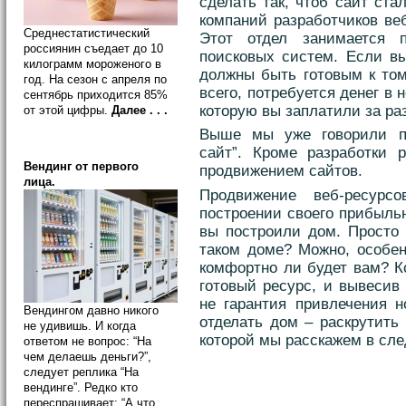
сделать так, чтоб сайт ст
компаний разработчиков ве
Среднестатистический
Этот отдел занимается 
россиянин съедает до 10
поисковых систем. Если вы
килограмм мороженого в
должны быть готовым к том
год. На сезон с апреля по
всего, потребуется денег в 
сентябрь приходится 85%
которую вы заплатили за ра
от этой цифры.
Далее . . .
Выше мы уже говорили п
сайт”. Кроме разработки 
Вендинг от первого
продвижением сайтов.
лица.
Продвижение веб-ресур
построении своего прибыльн
вы построили дом. Просто 
таком доме? Можно, особен
комфортно ли будет вам? Ко
готовый ресурс, и вывесив
не гарантия привлечения н
Вендингом давно никого
отделать дом – раскрутить 
не удивишь. И когда
которой мы расскажем в сле
ответом не вопрос: “На
чем делаешь деньги?”,
следует реплика “На
вендинге”. Редко кто
переспрашивает: “А что