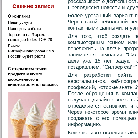
рассказывает о деятельност
Свежие записи
Преподносит новости и дру
Более урезанный вариант п
О компании
Через такой небольшой рес
Наши услуги
контактными данными, и уз
Принципы работы
Торговля на Форекс с
Для того, чтоб создать 
помощью Index TOP 20
компьютерным гением или
Рынок
переложить на плечи профе
микрофинансирования в
занимается компания “Сил
России будет расти
дела уже 15 лет радуют с
поздравляем, “Силвер сайт”
C открытием точки
продажи мягкого
Для разработки сайта 
мороженного в
верстальщиков, веб-прогр
кинотеатре мне повезло.
профессий, которые знать 
. .
После обращения в компан
получает дизайн своего са
определяется основной, и 
Через некоторое время кли
продавать с его помощью
информацию.
Конечно, изготовления сайт