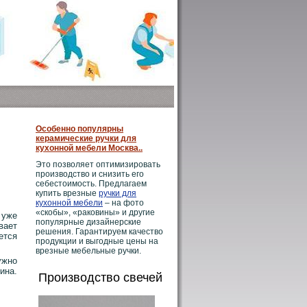
Особенно популярны
керамические ручки для
кухонной мебели Москва..
Это позволяет оптимизировать
производство и снизить его
себестоимость. Предлагаем
купить врезные
ручки для
кухонной мебели
– на фото
«скобы», «раковины» и другие
 уже
популярные дизайнерские
вает
решения. Гарантируем качество
ется
продукции и выгодные цены на
врезные мебельные ручки.
ужно
ина.
Производство свечей