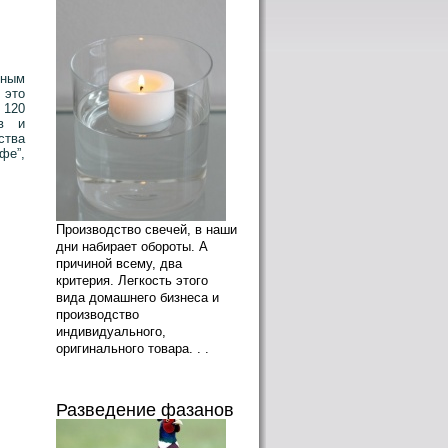
ным
 это
 120
ов и
ства
фе”,
Производство свечей, в наши
дни набирает обороты. А
причиной всему, два
критерия. Легкость этого
вида домашнего бизнеса и
производство
индивидуального,
оригинального товара. . .
Разведение фазанов