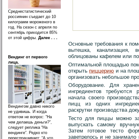
Среднестатистический
россиянин съедает до 10
килограмм мороженого в
год. На сезон с апреля по
сентябрь приходится 85%
от этой цифры.
Далее . . .
Основные требования к пом
вытешка, канализация, 
облицованы кафелем или по
Вендинг от первого
лица.
Оптимальной площадью поме
открыть
пиццерию
и на площ
организовать небольшое про
Оборудование. Для хран
ингредиентов требуются 
начала своего производств
пицц из одних ингредие
Вендингом давно никого
раскрутки производства док
не удивишь. И когда
ответом не вопрос: “На
Тесто для пиццы можно за
чем делаешь деньги?”,
выпускать самому вручну
следует реплика “На
Затем готовое тесто фо
вендинге”. Редко кто
заветрелось и не занимало
переспрашивает: “А что