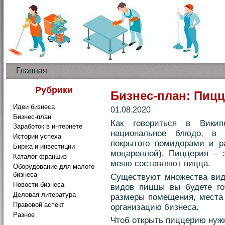
Главная
Рубрики
Бизнес-план: Пиц
Идеи бизнеса
01.08.2020
Бизнес-план
Как говориться в Вики
Заработок в интернете
национальное блюдо, в в
Истории успеха
покрытого помидорами и р
Биржа и инвестиции
моцареллой), Пиццерия – э
Каталог франшиз
меню составляют пицца.
Оборудование для малого
бизнеса
Существуют множества вид
Новости бизнеса
видов пиццы вы будете гот
Деловая литература
размеры помещения, места 
Правовой аспект
организацию бизнеса.
Разное
Чтоб открыть пиццерию нужн