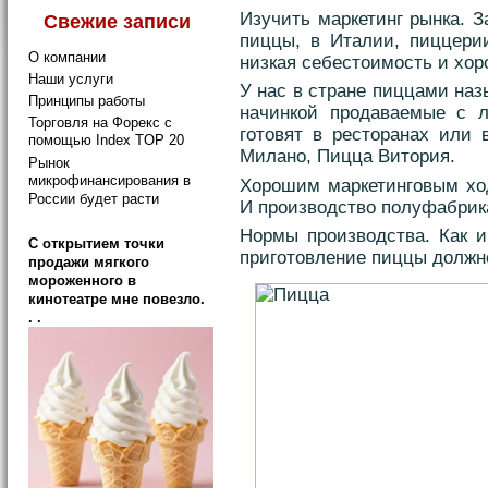
Изучить маркетинг рынка. З
Свежие записи
пиццы, в Италии, пиццер
О компании
низкая себестоимость и хор
Наши услуги
У нас в стране пиццами на
Принципы работы
начинкой продаваемые с л
Торговля на Форекс с
готовят в ресторанах или 
помощью Index TOP 20
Милано, Пицца Витория.
Рынок
микрофинансирования в
Хорошим маркетинговым ход
России будет расти
И производство полуфабрик
Нормы производства. Как и
C открытием точки
приготовление пиццы должн
продажи мягкого
мороженного в
кинотеатре мне повезло.
. .