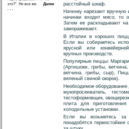
расстойный шкаф.
это?”. Но все же. . .
Далее
. . .
Начинку нарезают вручную 
начинки входит мясо, то о
Затем ее раскладывают на
замораживают.
В Италии в хороших пицце
Если вы собираетесь исп
ярусной или конвейерно
крупных производств.
Популярные пиццы: Маргари
(Артишоки, грибы, ветчина,
ветчина, грибы, сыр), Пиц
вяленый свиной окорок).
Необходимое оборудование 
мукопросеиватель, тестом
тестоформовщик, овощерезк
плита для приготовления 
холодильные установки.
Если вы возьметесь за 
понадобятся термостойкие с
за штуку.